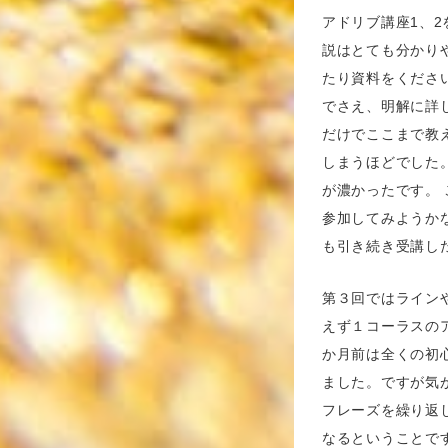
アドリブ講座1、2
説はとても分かり
たり資料をくださ
でさえ、明解に詳
だけでここまで教
しまうほどでした
が濃かったです。
参加してみようかな
も引き続き受講し
第３回ではライン
えず１コーラスの
か月前は全くの初
ました。ですが気
フレーズを繰り返
なるということで