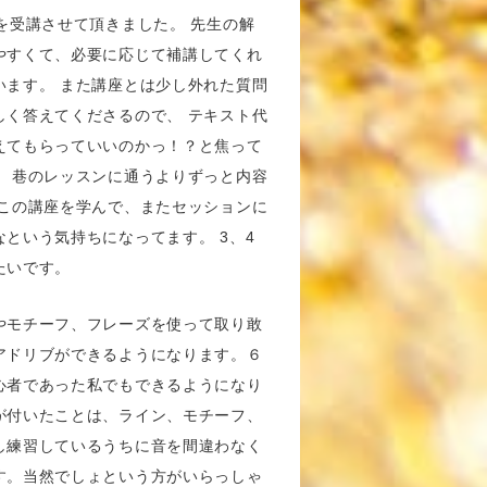
を受講させて頂きました。 先生の解
やすくて、必要に応じて補講してくれ
います。 また講座とは少し外れた質問
しく答えてくださるので、 テキスト代
えてもらっていいのかっ！？と焦って
。 巷のレッスンに通うよりずっと内容
 この講座を学んで、またセッションに
という気持ちになってます。 3、4
たいです。
やモチーフ、フレーズを使って取り敢
アドリブができるようになります。６
心者であった私でもできるようになり
が付いたことは、ライン、モチーフ、
し練習しているうちに音を間違わなく
す。当然でしょという方がいらっしゃ