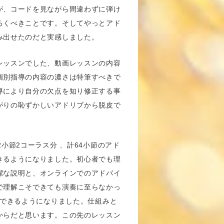
が、コードを見ながら間違わずに弾け
ろくべきことです。そしてやっとアド
み出せたのだと実感しました。
レッスンでした、動画レッスンの内容
個別指導の内容の濃さは特筆すべきで
導により自分の欠点を知り修正する事
がりの恥ずかしいアドリブから脱皮で
2小節2コーラス分 、計64小節のアド
きるようになりました。初心者でも理
潔な説明と、オンラインでのアドバイ
で理解こそできても演奏に至らなかっ
ができるようになりました。仕組みと
からだと思います。この先のレッスン