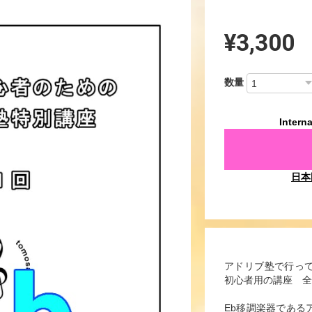
¥3,300
数量
Interna
日本
アドリブ塾で行っ
初心者用の講座 全
Eb移調楽器である