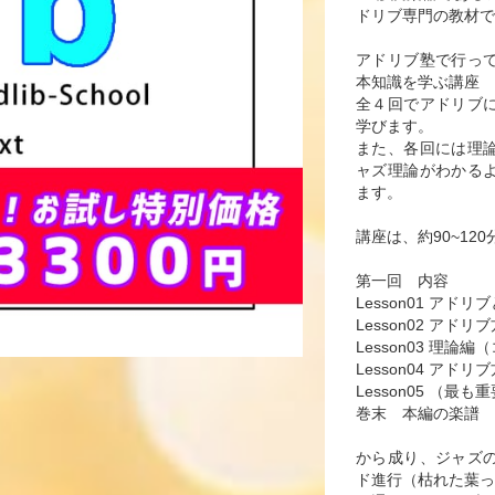
ドリブ専門の教材で
アドリブ塾で行っ
本知識を学ぶ講座
全４回でアドリブ
学びます。
また、各回には理
ャズ理論がわかる
ます。
講座は、約90~1
第一回 内容
Lesson01 アドリ
Lesson02 ア
Lesson03 理論
Lesson04 ア
Lesson05 （
巻末 本編の楽譜
から成り、ジャズ
ド進行（枯れた葉っ