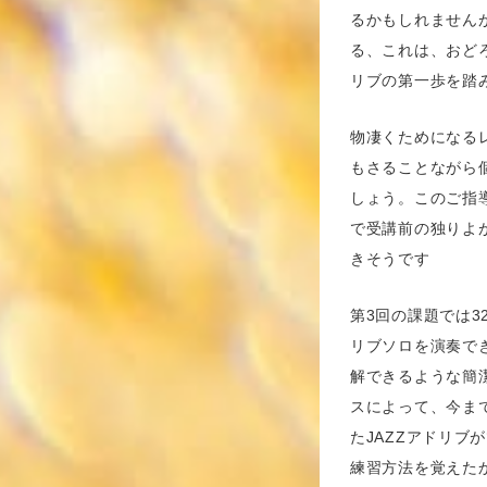
るかもしれません
る、これは、おど
リブの第一歩を踏
物凄くためになる
もさることながら
しょう。このご指
で受講前の独りよ
きそうです
第3回の課題では3
リブソロを演奏で
解できるような簡
スによって、今ま
たJAZZアドリブ
練習方法を覚えた