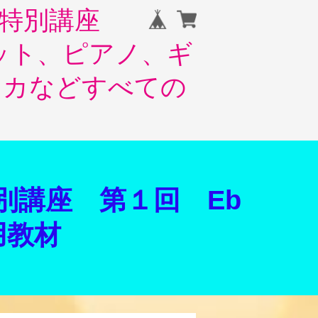
塾特別講座
ット、ピアノ、ギ
ニカなどすべての
別講座 第１回 Eb
用教材